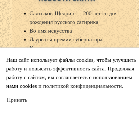
Салтыков‑Щедрин — 200 лет со дня
рождения русского сатирика
Во имя искусства
Лауреаты премии губернатора
Краснодарского края
Минута молчания
Наш сайт использует файлы cookies, чтобы улучшить
Выставка ко Дню памяти и скорби
работу и повысить эффективность сайта. Продолжая
работу с сайтом, вы соглашаетесь с использованием
нами cookies и
политикой конфиденциальности
.
КАЛЕНДАРЬ СОБЫТИЙ
Принять
Август 2026
Пн
Вт
Ср
Чт
Пт
Сб
Вс
1
2
3
4
5
6
7
8
9