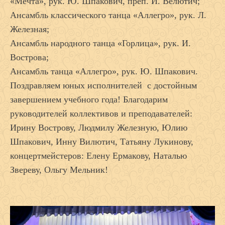
«Мечта», рук. Ю. Шпакович, преп. И. Велютич;
Ансамбль классического танца «Аллегро», рук. Л.
Железная;
Ансамбль народного танца «Горлица», рук. И.
Вострова;
Ансамбль танца «Аллегро», рук. Ю. Шпакович.
Поздравляем юных исполнителей с достойным
завершением учебного года! Благодарим
руководителей коллективов и преподавателей:
Ирину Вострову, Людмилу Железную, Юлию
Шпакович, Инну Вилютич, Татьяну Лукинову,
концертмейстеров: Елену Ермакову, Наталью
Звереву, Ольгу Мельник!