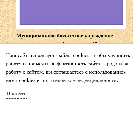
Муниципальное бюджетное учреждение
дополнительного образования "Детская
школа искусств" муниципального
Наш сайт использует файлы cookies, чтобы улучшить
образования город-курорт Геленджик
работу и повысить эффективность сайта. Продолжая
работу с сайтом, вы соглашаетесь с использованием
Директор:
нами cookies и
политикой конфиденциальности
.
Александр Владимирович Борщ
Принять
353461 Краснодарский край г. Геленджик,
ул.
Приморская, 19
Тел.:
8 (86141) 5-99-68
e-mail:
dshigel@yandex.ru