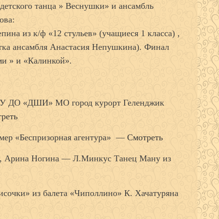
детского танца » Веснушки» и ансамбль
ова:
епина из к/ф «12 стульев» (учащиеся 1 класса) ,
стка ансамбля Анастасия Непушкина). Финал
ми » и «Калинкой».
МБУ ДО «ДШИ» МО город курорт Геленджик
реть
омер «Беспризорная агентура» —
Смотреть
а, Арина Ногина — Л.Минкус Танец Ману из
сочки» из балета «Чиполлино» К. Хачатуряна