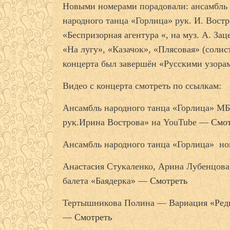
Новыми номерами порадовали: ансамбль 
народного танца «Горлица» рук. И. Востр
«Беспризорная агентура «, на муз. А. Зац
«На лугу», «Казачок», «Плясовая» (соли
концерта был завершён «Русскими узора
Видео с концерта смотреть по ссылкам:
Ансамбль народного танца «Горлица» 
рук.Ирина Вострова» на YouTube —
Смот
Ансамбль народного танца «Горлица» н
Анастасия Стукаленко, Арина Лубенцов
балета «Баядерка» —
Смотреть
Тертышникова Полина — Вариация «Реди
—
Смотреть