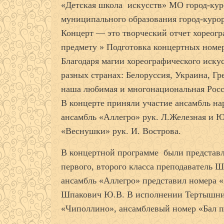
«Детская школа искусств» МО город-кур
муниципального образования город-курор
Концерт — это творческий отчет хореогр
предмету » Подготовка концертных номер
Благодаря магии хореографического иску
разных странах: Белоруссия, Украина, Г
наша любимая и многонациональная Росс
В концерте приняли участие ансамбль на
ансамбль «Аллегро» рук. Л.Железная и Ю
«Веснушки» рук. И. Вострова.
В концертной программе были представ
первого, второго класса преподаватель 
ансамбль «Аллегро» представил номера «
Шпакович Ю.В. В исполнении Тертышник
«Чиполлино», ансамблевый номер «Бал п