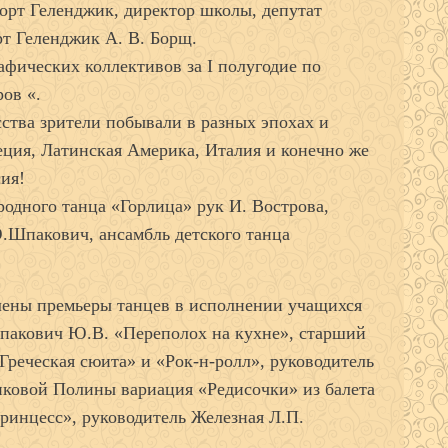
орт Геленджик, директор школы, депутат
т Геленджик А. В. Борщ.
афических коллективов за I полугодие по
ов «.
сства зрители побывали в разных эпохах и
реция, Латинская Америка, Италия и конечно же
ия!
родного танца «Горлица» рук И. Вострова,
.Шпакович, ансамбль детского танца
лены премьеры танцев в исполнении учащихся
Шпакович Ю.В. «Переполох на кухне», старший
Греческая сюита» и «Рок-н-ролл», руководитель
овой Полины вариация «Редисочки» из балета
ринцесс», руководитель Железная Л.П.