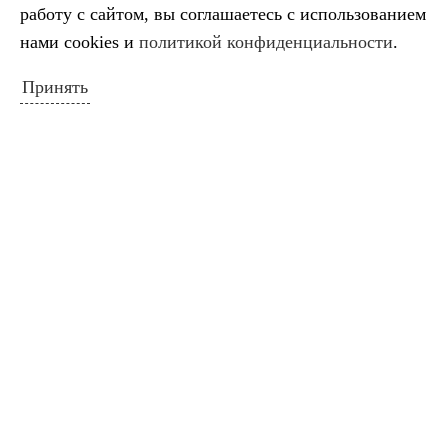
работу с сайтом, вы соглашаетесь с использованием
нами cookies и
политикой конфиденциальности
.
Схема расположения ДШИ
Принять
НОВОСТИ САЙТА
Салтыков‑Щедрин — 200 лет со дня
рождения русского сатирика
Во имя искусства
Лауреаты премии губернатора
Краснодарского края
Минута молчания
Выставка ко Дню памяти и скорби
КАЛЕНДАРЬ СОБЫТИЙ