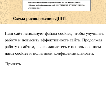
Схема расположения ДШИ
Наш сайт использует файлы cookies, чтобы улучшить
НОВОСТИ САЙТА
работу и повысить эффективность сайта. Продолжая
Салтыков‑Щедрин — 200 лет со дня
работу с сайтом, вы соглашаетесь с использованием
рождения русского сатирика
нами cookies и
политикой конфиденциальности
.
Во имя искусства
Принять
Лауреаты премии губернатора
Краснодарского края
Минута молчания
Выставка ко Дню памяти и скорби
КАЛЕНДАРЬ СОБЫТИЙ