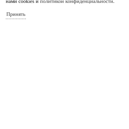
нами cookies и
политикой конфиденциальности
.
Пн
Вт
Ср
Чт
Пт
Сб
Вс
1
2
Принять
3
4
5
6
7
8
9
10
11
12
13
14
15
16
17
18
19
20
21
22
23
24
25
26
27
28
29
30
31
« Июл
ПОИСК ПО САЙТУ
Искать:
Поиск