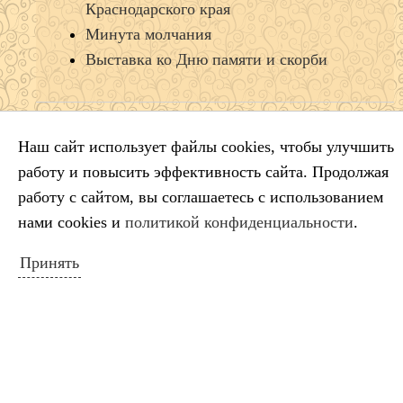
Краснодарского края
Минута молчания
Выставка ко Дню памяти и скорби
КАЛЕНДАРЬ СОБЫТИЙ
Наш сайт использует файлы cookies, чтобы улучшить
Август 2026
работу и повысить эффективность сайта. Продолжая
Пн
Вт
Ср
Чт
Пт
Сб
Вс
работу с сайтом, вы соглашаетесь с использованием
1
2
нами cookies и
политикой конфиденциальности
.
3
4
5
6
7
8
9
Принять
10
11
12
13
14
15
16
17
18
19
20
21
22
23
24
25
26
27
28
29
30
31
« Июл