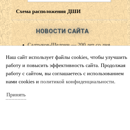
Схема расположения ДШИ
НОВОСТИ САЙТА
Салтыков‑Щедрин — 200 лет со дня
рождения русского сатирика
Наш сайт использует файлы cookies, чтобы улучшить
Во имя искусства
работу и повысить эффективность сайта. Продолжая
Лауреаты премии губернатора
работу с сайтом, вы соглашаетесь с использованием
Краснодарского края
нами cookies и
политикой конфиденциальности
.
Минута молчания
Выставка ко Дню памяти и скорби
Принять
КАЛЕНДАРЬ СОБЫТИЙ
Август 2026