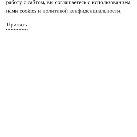
работу с сайтом, вы соглашаетесь с использованием
нами cookies и
политикой конфиденциальности
.
Принять
Схема расположения ДШИ
НОВОСТИ САЙТА
Салтыков‑Щедрин — 200 лет со дня
рождения русского сатирика
Во имя искусства
Лауреаты премии губернатора
Краснодарского края
Минута молчания
Выставка ко Дню памяти и скорби