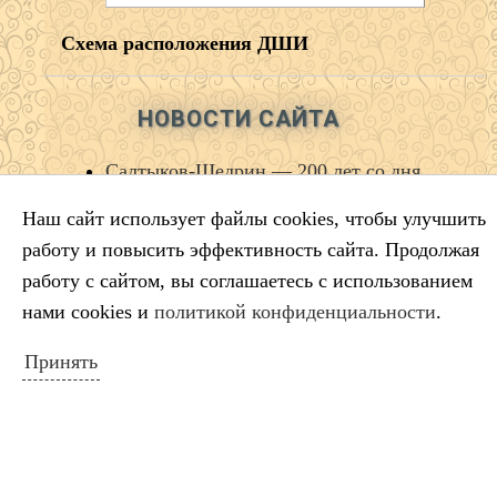
Схема расположения ДШИ
НОВОСТИ САЙТА
Салтыков‑Щедрин — 200 лет со дня
рождения русского сатирика
Наш сайт использует файлы cookies, чтобы улучшить
Во имя искусства
работу и повысить эффективность сайта. Продолжая
Лауреаты премии губернатора
работу с сайтом, вы соглашаетесь с использованием
Краснодарского края
нами cookies и
политикой конфиденциальности
.
Минута молчания
Выставка ко Дню памяти и скорби
Принять
КАЛЕНДАРЬ СОБЫТИЙ
Август 2026