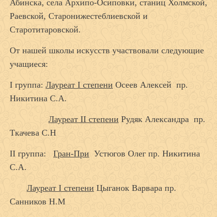
Абинска, села Архипо-Осиповки, станиц Холмской,
Раевской, Старонижестеблиевской и
Старотитаровской.
От нашей школы искусств участвовали следующие
учащиеся:
I группа:
Лауреат I степени
Осеев Алексей пр.
Никитина С.А.
Лауреат II степени
Рудяк Александра пр.
Ткачева С.Н
II группа:
Гран-При
Устюгов Олег пр. Никитина
С.А.
Лауреат I степени
Цыганок Варвара пр.
Санников Н.М