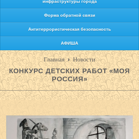
инфраструктуры города
Форма обратной связи
Антитеррористическая безопасность
АФИША
Главная
Новости
КОНКУРС ДЕТСКИХ РАБОТ «МОЯ
РОССИЯ»