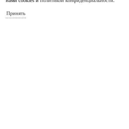
нами cookies и
политикой конфиденциальности
.
17
18
19
20
21
22
23
Принять
24
25
26
27
28
29
30
31
« Июл
ПОИСК ПО САЙТУ
Искать:
Поиск
ПОЛЕЗНЫЕ ССЫЛКИ
Министерство культуры Российской