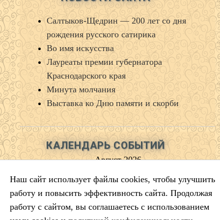
Салтыков‑Щедрин — 200 лет со дня
рождения русского сатирика
Во имя искусства
Лауреаты премии губернатора
Краснодарского края
Минута молчания
Выставка ко Дню памяти и скорби
КАЛЕНДАРЬ СОБЫТИЙ
Август 2026
Пн
Вт
Ср
Чт
Пт
Сб
Вс
Наш сайт использует файлы cookies, чтобы улучшить
1
2
работу и повысить эффективность сайта. Продолжая
3
4
5
6
7
8
9
работу с сайтом, вы соглашаетесь с использованием
10
11
12
13
14
15
16