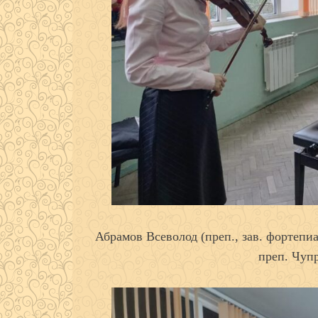
Абрамов Всеволод (преп., зав. фортепи
преп. Чупр