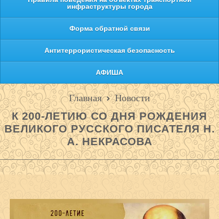
инфраструктуры города
Форма обратной связи
Антитеррористическая безопасность
АФИША
Главная
Новости
К 200-ЛЕТИЮ СО ДНЯ РОЖДЕНИЯ
ВЕЛИКОГО РУССКОГО ПИСАТЕЛЯ Н.
А. НЕКРАСОВА