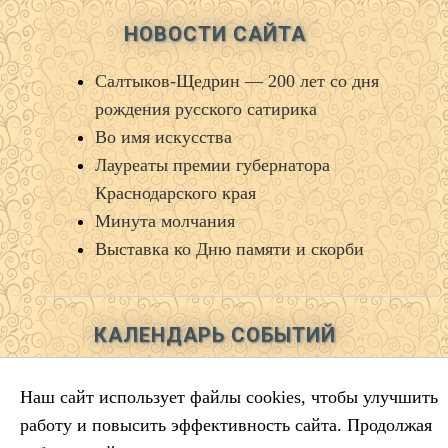
НОВОСТИ САЙТА
Салтыков‑Щедрин — 200 лет со дня
рождения русского сатирика
Во имя искусства
Лауреаты премии губернатора
Краснодарского края
Минута молчания
Выставка ко Дню памяти и скорби
КАЛЕНДАРЬ СОБЫТИЙ
Август 2026
Пн
Вт
Ср
Чт
Пт
Сб
Вс
Наш сайт использует файлы cookies, чтобы улучшить
1
2
работу и повысить эффективность сайта. Продолжая