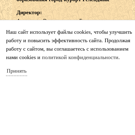
Директор:
Александр Владимирович Борщ
Наш сайт использует файлы cookies, чтобы улучшить
353461 Краснодарский край г. Геленджик,
ул.
работу и повысить эффективность сайта. Продолжая
Приморская, 19
работу с сайтом, вы соглашаетесь с использованием
Тел.:
8 (86141) 5-99-68
нами cookies и
политикой конфиденциальности
.
e-mail:
dshigel@yandex.ru
Принять