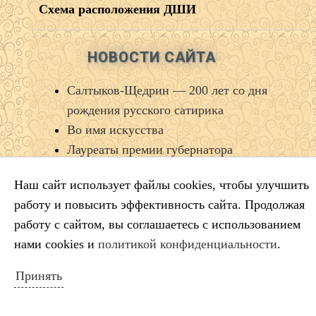
Схема расположения ДШИ
НОВОСТИ САЙТА
Салтыков‑Щедрин — 200 лет со дня
рождения русского сатирика
Во имя искусства
Лауреаты премии губернатора
Краснодарского края
Наш сайт использует файлы cookies, чтобы улучшить
Минута молчания
работу и повысить эффективность сайта. Продолжая
Выставка ко Дню памяти и скорби
работу с сайтом, вы соглашаетесь с использованием
нами cookies и
политикой конфиденциальности
.
КАЛЕНДАРЬ СОБЫТИЙ
Принять
Август 2026
Пн
Вт
Ср
Чт
Пт
Сб
Вс