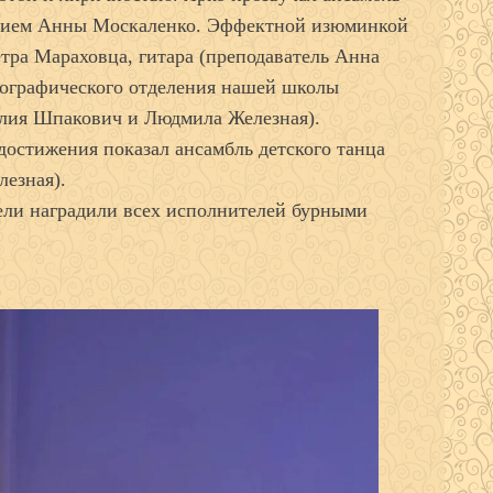
ением Анны Москаленко. Эффектной изюминкой
етра Мараховца, гитара (преподаватель Анна
ографического отделения нашей школы
лия Шпакович и Людмила Железная).
достижения показал ансамбль детского танца
езная).
ели наградили всех исполнителей бурными