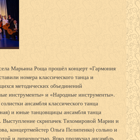
ы села Марьина Роща прошёл концерт «Гармония
ставили номера классического танца и
щихся методических объединений
ные инструменты» и «Народные инструменты».
 солистки ансамбля классического танца
ная) и юные танцовщицы ансамбля танца
. Выступление скрипачек Тихомировой Марии и
ва, концертмейстер Ольга Пелипенко) сольно и
тотой и лиричностью. Ярко прозвучал ансамбль