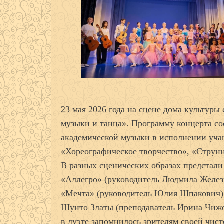
23 мая 2026 года на сцене дома культур
музыки и танца». Программу концерта со
академической музыки в исполнении уча
«Хореографическое творчество», «Струн
В разных сценических образах предстали
«Аллегро» (руководитель Людмила Желез
«Мечта» (руководитель Юлия Шпакович)
Шунто Златы (преподаватель Ирина Чижо
в дуэте запомнилось зрителям своей чис