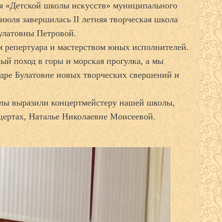
я «Детской школы искусств» муниципального
июля завершилась II летняя творческая школа
улатовны Петровой.
 репертуара и мастерством юных исполнителей.
й поход в горы и морская прогулка, а мы
ндре Булатовне новых творческих свершений и
олы выразили концертмейстеру нашей школы,
цертах, Наталье Николаевне Моисеевой.