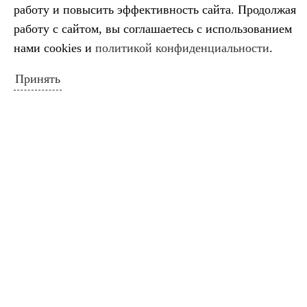
дополнительного образования "Детская
работу и повысить эффективность сайта. Продолжая
школа искусств" муниципального
работу с сайтом, вы соглашаетесь с использованием
образования город-курорт Геленджик
нами cookies и
политикой конфиденциальности
.
Директор:
Принять
Александр Владимирович Борщ
353461 Краснодарский край г. Геленджик,
ул.
Приморская, 19
Тел.:
8 (86141) 5-99-68
e-mail:
dshigel@yandex.ru