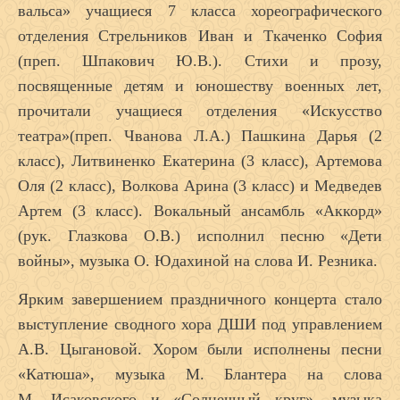
вальса» учащиеся 7 класса хореографического
отделения Стрельников Иван и Ткаченко София
(преп. Шпакович Ю.В.). Стихи и прозу,
посвященные детям и юношеству военных лет,
прочитали учащиеся отделения «Искусство
театра»(преп. Чванова Л.А.) Пашкина Дарья (2
класс), Литвиненко Екатерина (3 класс), Артемова
Оля (2 класс), Волкова Арина (3 класс) и Медведев
Артем (3 класс). Вокальный ансамбль «Аккорд»
(рук. Глазкова О.В.) исполнил песню «Дети
войны», музыка О. Юдахиной на слова И. Резника.
Ярким завершением праздничного концерта стало
выступление сводного хора ДШИ под управлением
А.В. Цыгановой. Хором были исполнены песни
«Катюша», музыка М. Блантера на слова
М. Исаковского и «Солнечный круг», музыка