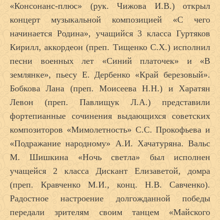
«Консонанс-плюс» (рук. Чижова И.В.) открыл
концерт музыкальной композицией «С чего
начинается Родина», учащийся 3 класса Гуртяков
Кирилл, аккордеон (преп. Тищенко С.Х.) исполнил
песни военных лет «Синий платочек» и «В
землянке», пьесу Е. Дербенко «Край березовый».
Бобкова Лана (преп. Моисеева Н.Н.) и Харатян
Левон (преп. Павлищук Л.А.) представили
фортепианные сочинения выдающихся советских
композиторов «Мимолетность» С.С. Прокофьева и
«Подражание народному» А.И. Хачатуряна. Вальс
М. Шишкина «Ночь светла» был исполнен
учащейся 2 класса Дискант Елизаветой, домра
(преп. Кравченко М.И., конц. Н.В. Савченко).
Радостное настроение долгожданной победы
передали зрителям своим танцем «Майского