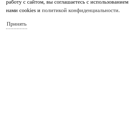
работу с сайтом, вы соглашаетесь с использованием
Выставка ко Дню памяти и скорби
нами cookies и
политикой конфиденциальности
.
Принять
КАЛЕНДАРЬ СОБЫТИЙ
Август 2026
Пн
Вт
Ср
Чт
Пт
Сб
Вс
1
2
3
4
5
6
7
8
9
10
11
12
13
14
15
16
17
18
19
20
21
22
23
24
25
26
27
28
29
30
31
« Июл
ПОИСК ПО САЙТУ