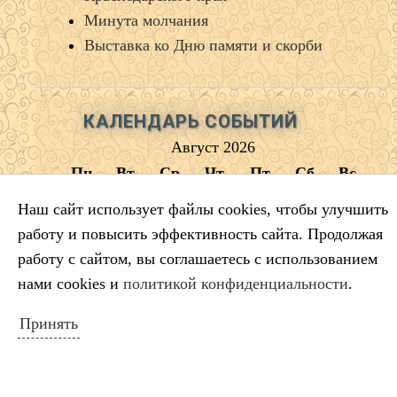
Минута молчания
Выставка ко Дню памяти и скорби
КАЛЕНДАРЬ СОБЫТИЙ
Август 2026
Пн
Вт
Ср
Чт
Пт
Сб
Вс
1
2
Наш сайт использует файлы cookies, чтобы улучшить
3
4
5
6
7
8
9
работу и повысить эффективность сайта. Продолжая
10
11
12
13
14
15
16
работу с сайтом, вы соглашаетесь с использованием
17
18
19
20
21
22
23
нами cookies и
политикой конфиденциальности
.
24
25
26
27
28
29
30
Принять
31
« Июл