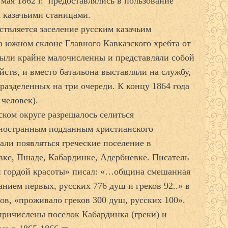
мая 1862 г. предоставлялись в пользование
я казачьими станицами.
ествляется заселение русским казачьим
а южном склоне Главного Кавказского хребта от
были крайне малочисленны и представляли собой
йств, и вместо батальона выставляли на службу,
 разделенных на три очереди. К концу 1864 года
 человек).
ском округе разрешалось селиться
 иностранным подданным христианского
али появляться греческие поселение в
евке, Пшаде, Кабардинке, Адербиевке. Писатель
й гордой красоты» писал: «…община смешанная
анием первых, русских 776 душ и греков 92..» в
ов, «проживало греков 300 душ, русских 100».
причислены поселок Кабардинка (греки) и