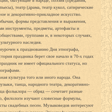
ций, бытующие в народе, поэзия (предания,
пьесы), театр (драма, театр кукол, сатирические
ьное и декоративно-прикладное искусство.
обычаи, формы представления и выражения,
ими инструменты, предметы, артефакты и
обществами, группами и, в некоторых случаях,
ультурного наследия.
иурочен к празднованию Дня этнографа,
тория праздника берет свое начало в 70-х годах
раздник не имеет официального статуса, но
нографами.
ая культура того или иного народа. Она
узыки, танца, народного театра, декоративно-
ица фольклора — обряд — сочетает разные
р, филологи изучают словесные формулы,
ксты свадебных песен. Музыковедов интересуют