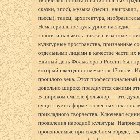
творческого опыта и национальных тради
сказки, эпос), музыка (песни, наигрыши, 
пьесы), танец, архитектура, изобразител
Нематериальное культурное наследие — 
знания и навыки, а также связанные с н
культурные пространства, признанные со
отдельными лицами в качестве части их к
Единый день Фольклора в России был пр
который ежегодно отмечается 17 июля. Ис
прошлого века. Этот профессиональный п
довольно широко празднуется самими эт
В широком смысле фольклор — это духовн
существует в форме словесных текстов, м
прикладного творчества. Ключевая един
проявления народной культуры. Наприме
произносимые при свадебном обряде, те