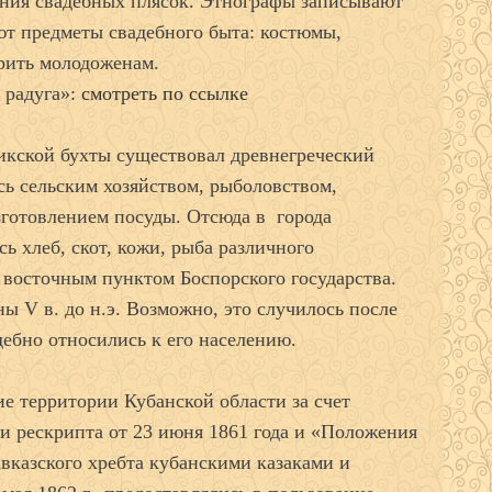
ния свадебных плясок. Этнографы записывают
ают предметы свадебного быта: костюмы,
рить молодоженам.
 радуга»:
смотреть по ссылке
жикской бухты существовал древнегреческий
сь сельским хозяйством, рыболовством,
зготовлением посуды. Отсюда в города
ь хлеб, скот, кожи, рыба различного
 восточным пунктом Боспорского государства.
ы V в. до н.э. Возможно, это случилось после
дебно относились к его населению.
ие территории Кубанской области за счет
ии рескрипта от 23 июня 1861 года и «Положения
авказского хребта кубанскими казаками и