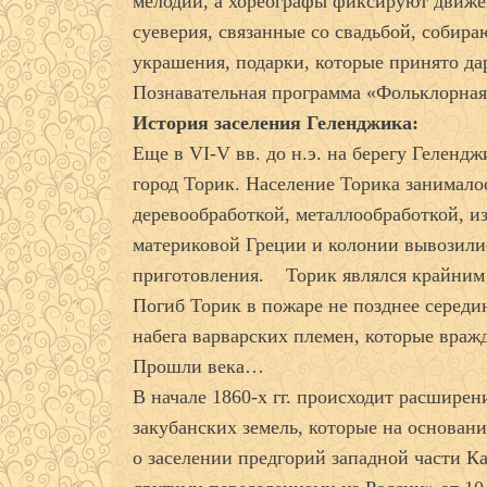
мелодии, а хореографы фиксируют движе
суеверия, связанные со свадьбой, собир
украшения, подарки, которые принято да
Познавательная программа «Фольклорная
История заселения Геленджика:
Еще в VI-V вв. до н.э. на берегу Геленд
город Торик. Население Торика занимало
деревообработкой, металлообработкой, и
материковой Греции и колонии вывозилис
приготовления. Торик являлся крайним
Погиб Торик в пожаре не позднее середин
набега варварских племен, которые враж
Прошли века…
В начале 1860-х гг. происходит расширен
закубанских земель, которые на основан
о заселении предгорий западной части К