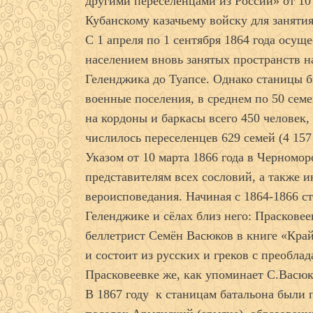
другими переселенцами из России» от 10 
Кубанскому казачьему войску для заняти
С 1 апреля по 1 сентября 1864 года осущ
населением вновь занятых пространств н
Геленджика до Туапсе. Однако станицы 
военные поселения, в среднем по 50 семе
на кордоны и баркасы всего 450 человек,
числилось переселенцев 629 семей (4 157
Указом от 10 марта 1866 года в Черномор
представителям всех сословий, а также
вероисповедания. Начиная с 1864-1866 ст
Геленджике и сёлах близ него: Праскове
беллетрист Семён Васюков в книге «Кра
и состоит из русских и греков с преоблад
Прасковеевке же, как упоминает С.Васюк
В 1867 году к станицам батальона были 