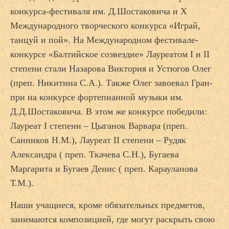
конкурса-фестиваля им. Д.Шостаковича и X
Международного творческого конкурса «Играй,
танцуй и пой». На Международном фестивале-
конкурсе «Балтийское созвездие» Лауреатом I и II
степени стали Назарова Виктория и Устюгов Олег
(преп. Никитина С.А.). Также Олег завоевал Гран-
при на конкурсе фортепианной музыки им.
Д.Д.Шостаковича. В этом же конкурсе победили:
Лауреат I степени – Цыганок Варвара (преп.
Санников Н.М.), Лауреат II степени – Рудяк
Александра ( преп. Ткачева С.Н.), Бугаева
Маргарита и Бугаев Денис ( преп. Карауланова
Т.М.).
Наши учащиеся, кроме обязательных предметов,
занимаются композицией, где могут раскрыть свою