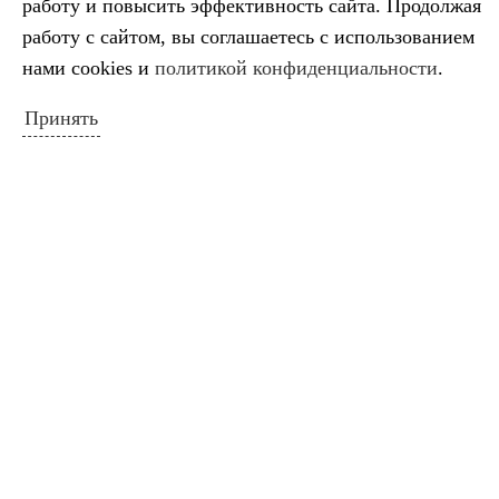
работу и повысить эффективность сайта. Продолжая
рождения русского сатирика
работу с сайтом, вы соглашаетесь с использованием
Во имя искусства
нами cookies и
политикой конфиденциальности
.
Лауреаты премии губернатора
Краснодарского края
Принять
Минута молчания
Выставка ко Дню памяти и скорби
КАЛЕНДАРЬ СОБЫТИЙ
Август 2026
Пн
Вт
Ср
Чт
Пт
Сб
Вс
1
2
3
4
5
6
7
8
9
10
11
12
13
14
15
16
17
18
19
20
21
22
23