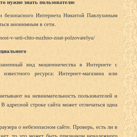
что нужно знать пользователю
ги безопасного Интернета Никитой Павлухиным
ться анонимным в сети.
imnost-v-seti-chto-nuzhno-znat-polzovatelyu/
ициального
траненный вид мошенничества в Интернете с
известного ресурса: Интернет-магазина или
читывают на невнимательность пользователей и
 В адресной строке сайта может отличаться одна
узера о небезопасном сайте. Проверь, есть ли в
 нет, то это может быть признаком ненадежного