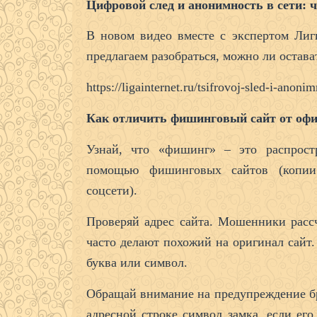
Цифровой след и анонимность в сети: 
В новом видео вместе с экспертом Ли
предлагаем разобраться, можно ли остава
https://ligainternet.ru/tsifrovoj-sled-i-anon
Как отличить фишинговый сайт от оф
Узнай, что «фишинг» – это распрос
помощью фишинговых сайтов (копии 
соцсети).
Проверяй адрес сайта. Мошенники расс
часто делают похожий на оригинал сайт.
буква или символ.
Обращай внимание на предупреждение бра
адресной строке символ замка, если его