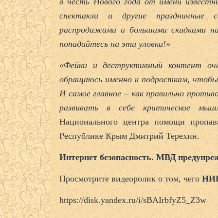
в честь Нового года от имени известн
спектакли и другие праздничные 
распродажами и большими скидками на
попадайтесь на эти уловки!»
«Фейки и деструктивный контент оч
обращаюсь именно к подросткам, чтобы 
И самое главное – как правильно проти
развивать в себе критическое мышл
Национального центра помощи пропа
Республике Крым Дмитрий Терехин.
Интернет безопасность. МВД предупреж
Просмотрите видеоролик о том, чего
НИ
https://disk.yandex.ru/i/sBAIrbfyZ5_Z3w