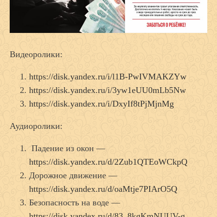
Видеоролики:
https://disk.yandex.ru/i/l1B-PwIVMAKZYw
https://disk.yandex.ru/i/3yw1eUU0mLb5Nw
https://disk.yandex.ru/i/DxyIf8tPjMjnMg
Аудиоролики:
Падение из окон —
https://disk.yandex.ru/d/2Zub1QTEoWCkpQ
Дорожное движение —
https://disk.yandex.ru/d/oaMtje7PIArO5Q
Безопасность на воде —
https://disk.yandex.ru/d/83_8kgKmNUUV-g