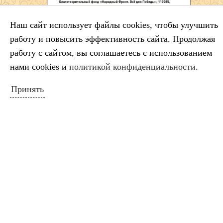
Наш сайт использует файлы cookies, чтобы улучшить
Схема расположения ДШИ
работу и повысить эффективность сайта. Продолжая
работу с сайтом, вы соглашаетесь с использованием
нами cookies и
политикой конфиденциальности
.
НОВОСТИ САЙТА
Принять
Салтыков‑Щедрин — 200 лет со дня
рождения русского сатирика
Во имя искусства
Лауреаты премии губернатора
Краснодарского края
Минута молчания
Выставка ко Дню памяти и скорби
КАЛЕНДАРЬ СОБЫТИЙ