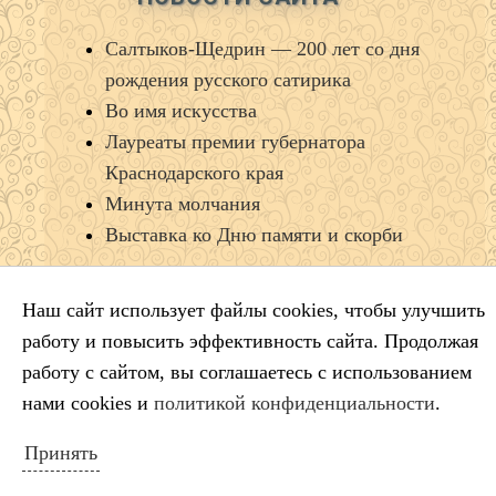
Салтыков‑Щедрин — 200 лет со дня
рождения русского сатирика
Во имя искусства
Лауреаты премии губернатора
Краснодарского края
Минута молчания
Выставка ко Дню памяти и скорби
Наш сайт использует файлы cookies, чтобы улучшить
КАЛЕНДАРЬ СОБЫТИЙ
работу и повысить эффективность сайта. Продолжая
Август 2026
работу с сайтом, вы соглашаетесь с использованием
Пн
Вт
Ср
Чт
Пт
Сб
Вс
нами cookies и
политикой конфиденциальности
.
1
2
Принять
3
4
5
6
7
8
9