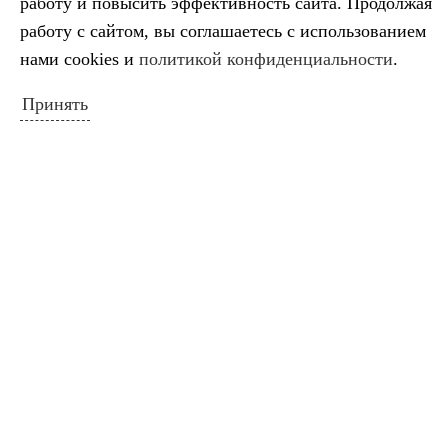
работу и повысить эффективность сайта. Продолжая
работу с сайтом, вы соглашаетесь с использованием
нами cookies и
политикой конфиденциальности
.
Схема расположения ДШИ
Принять
НОВОСТИ САЙТА
Салтыков‑Щедрин — 200 лет со дня
рождения русского сатирика
Во имя искусства
Лауреаты премии губернатора
Краснодарского края
Минута молчания
Выставка ко Дню памяти и скорби