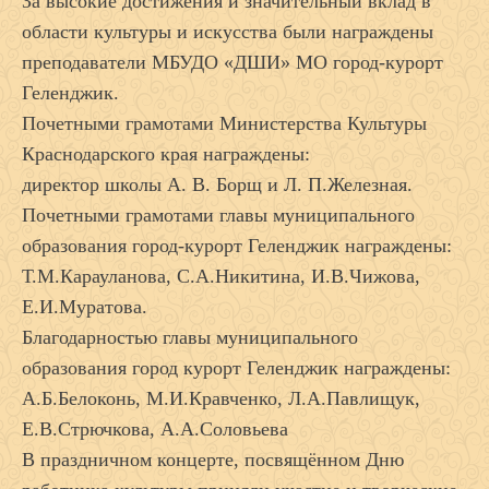
За высокие достижения и значительный вклад в
области культуры и искусства были награждены
преподаватели МБУДО «ДШИ» МО город-курорт
Геленджик.
Почетными грамотами Министерства Культуры
Краснодарского края награждены:
директор школы А. В. Борщ и Л. П.Железная.
Почетными грамотами главы муниципального
образования город-курорт Геленджик награждены:
Т.М.Карауланова, С.А.Никитина, И.В.Чижова,
Е.И.Муратова.
Благодарностью главы муниципального
образования город курорт Геленджик награждены:
А.Б.Белоконь, М.И.Кравченко, Л.А.Павлищук,
Е.В.Стрючкова, А.А.Соловьева
В праздничном концерте, посвящённом Дню